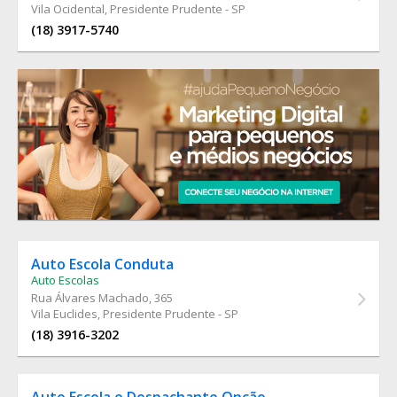
Vila Ocidental, Presidente Prudente - SP
(18) 3917-5740
Auto Escola Conduta
Auto Escolas
Rua Álvares Machado
, 365
Vila Euclides, Presidente Prudente - SP
(18) 3916-3202