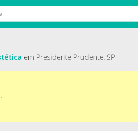
stética
em Presidente Prudente, SP
P