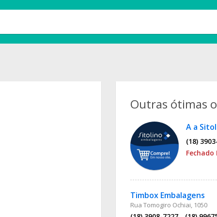
Outras ótimas 
A a Sito
(18) 3903
Fechado 
Timbox Embalagens
Rua Tomogiro Ochiai, 1050
(18) 3908-7227
(18) 9967