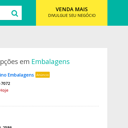
VENDA MAIS
DIVULGUE SEU NEGÓCIO
opções em
Embalagens
lino Embalagens
Anúncio
-7072
Hoje
5-2586