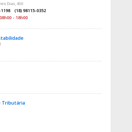
iro Dias, 450
-1198
(18) 98115-0352
08h00 - 18h00
ntabilidade
2
 Tributária