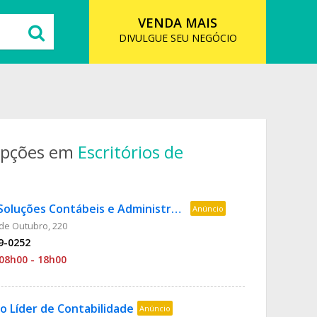
VENDA MAIS
DIVULGUE SEU NEGÓCIO
opções em
Escritórios de
Contec Soluções Contábeis e Administrativas
Anúncio
de Outubro, 220
09-0252
08h00 - 18h00
io Líder de Contabilidade
Anúncio