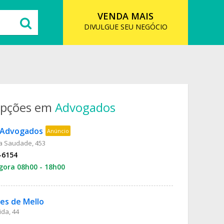
VENDA MAIS
DIVULGUE SEU NEGÓCIO
opções em
Advogados
a Advogados
Anúncio
a Saudade, 453
-6154
gora 08h00 - 18h00
es de Mello
da, 44