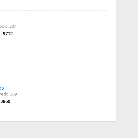
ódio, 207
1-9712
os
redo, 389
-0860