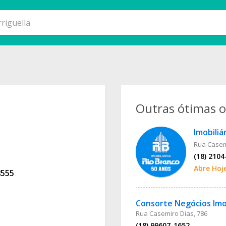
Outras ótimas 
Imobiliá
Rua Casem
(18) 2104
Abre Hoj
8555
Consorte Negócios Imob
Rua Casemiro Dias, 786
(18) 99607-1652