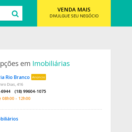
VENDA MAIS
DIVULGUE SEU NEGÓCIO
opções em
Imobiliárias
ria Rio Branco
Anúncio
iro Dias, 416
-6944
(18) 99604-1075
e 08h00 - 12h00
iliários