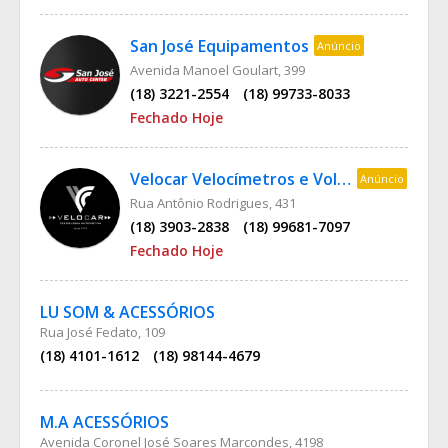
San José Equipamentos
Anúncio
Avenida Manoel Goulart, 399
(18) 3221-2554
(18) 99733-8033
Fechado Hoje
Velocar Velocímetros e Volantes
Anúncio
Rua Antônio Rodrigues, 431
(18) 3903-2838
(18) 99681-7097
Fechado Hoje
LU SOM & ACESSÓRIOS
Rua José Fedato, 109
(18) 4101-1612
(18) 98144-4679
M.A ACESSÓRIOS
Avenida Coronel José Soares Marcondes, 4198