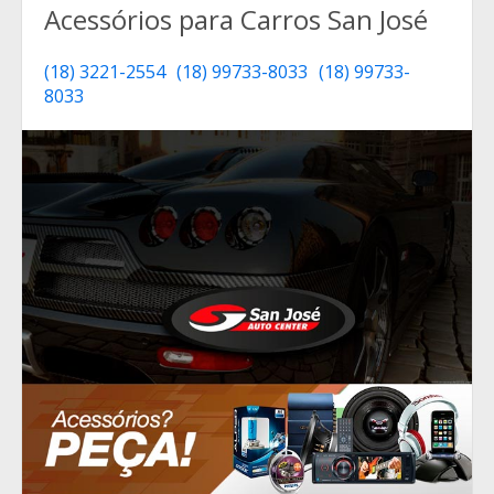
Acessórios para Carros San José
(18) 3221-2554
(18) 99733-8033
(18) 99733-
8033