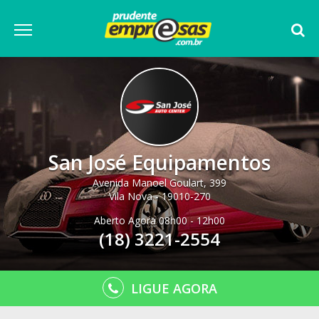
San José Equipamentos
Avenida Manoel Goulart, 399
Vila Nova - 19010-270
Aberto Agora 08h00 - 12h00
(18) 3221-2554
LIGUE AGORA