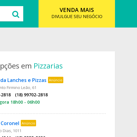
VENDA MAIS
DIVULGUE SEU NEGÓCIO
opções em
Pizzarias
da Lanches e Pizzas
Anúncio
to Firmino Leão, 61
-2818
(18) 99702-2818
gora 18h00 - 06h00
 Coronel
Anúncio
 Dias, 1011