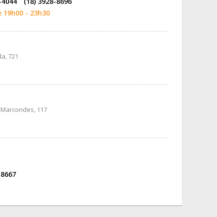
-4044
(18) 3928-8696
e 19h00 - 23h30
a, 721
 Marcondes, 117
-8667