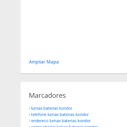
Ampliar Mapa
Marcadores
lumax baterias kondor
telefone lumax baterias kondor
endereco lumax baterias kondor
como chegar lumax baterias kondor