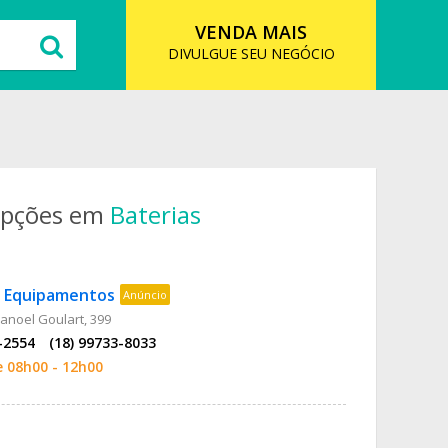
VENDA MAIS
DIVULGUE SEU NEGÓCIO
opções em
Baterias
é Equipamentos
Anúncio
anoel Goulart, 399
-2554
(18) 99733-8033
e 08h00 - 12h00