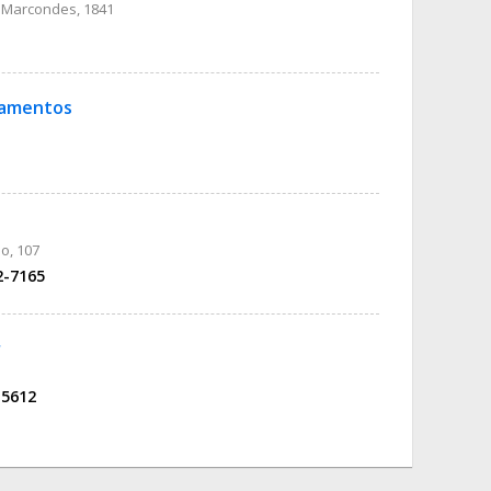
 Marcondes, 1841
apamentos
o, 107
2-7165
r
-5612